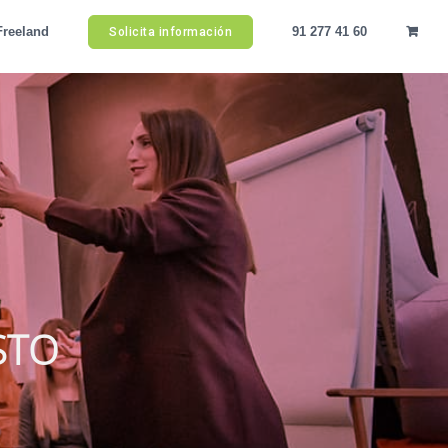
Freeland
91 277 41 60
Solicita información
STO