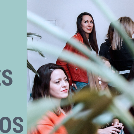
ES
OS