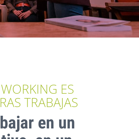
OWORKING ES
RAS TRABAJAS
bajar en un