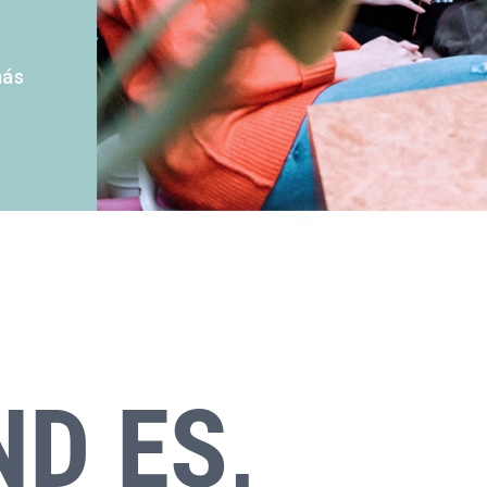
más
D ES,