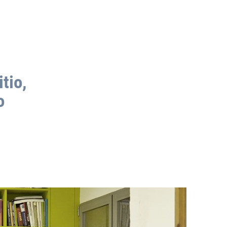
tio,
o