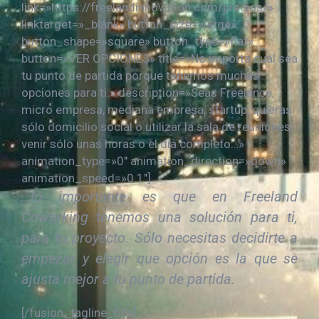
link=»https://freelandinnovation.com/precios/»
linktarget=»_blank» button_size=»large»
button_shape=»square» button_type=»flat»
button=»VER OPCIONES» title=»No importa cuál sea
tu punto de partida porque tenemos muchas
opciones para ti.» description=»Seas Freelance,
micro empresa, mediana empresa, startup, quieras
sólo domicilio social o utilizar la sala de reuniones,
venir sólo unas horas o el día completo…»
animation_type=»0″ animation_direction=»down»
animation_speed=»0.1″]
…lo importante es que en
Freeland
Coworking
tenemos una solución para ti,
para tu proyecto. Sólo necesitas decidirte a
empezar y elegir que opción es la que se
ajusta mejor a tu punto de partida.
[/fusion_tagline_box]