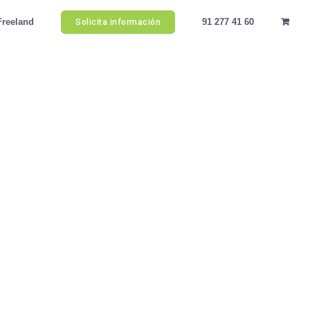
Freeland
91 277 41 60
Solicita información