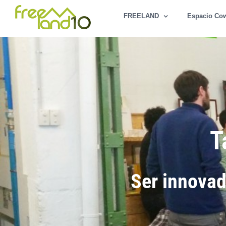
Saltar
FREELAND
Espacio Co
al
contenido
T
Ser innovad