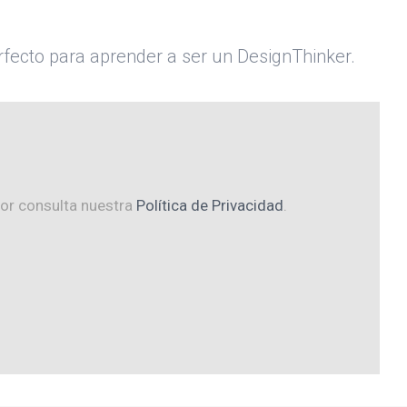
rfecto para aprender a ser un DesignThinker.
vor consulta nuestra
Política de Privacidad
.