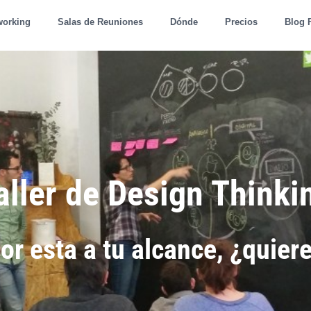
working
Salas de Reuniones
Dónde
Precios
Blog 
aller de Design Thinki
or esta a tu alcance, ¿quier