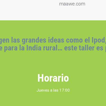
maawe.com
gen las grandes ideas como el Ipod,
 para la India rural… este taller es 
Horario
Jueves a las 17:00