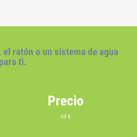
 el ratón o un sistema de agua
para ti.
Precio
50 €