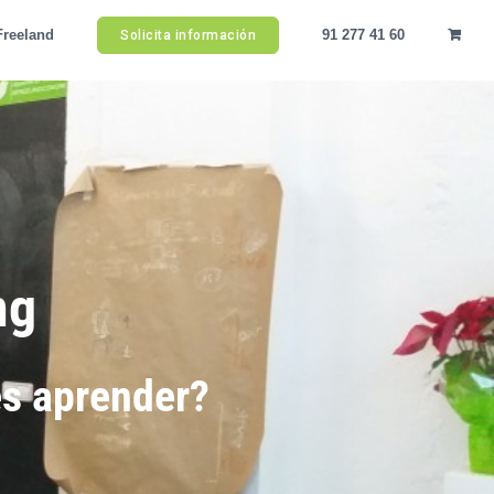
Freeland
91 277 41 60
Solicita información
ng
es aprender?