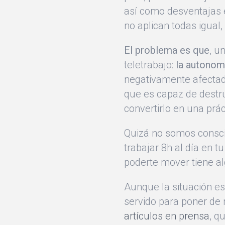
así como desventajas e
no aplican todas igual,
El problema es que
, u
teletrabajo:
la autonomí
negativamente afectada
que es capaz de destru
convertirlo en una prá
Quizá no somos conscie
trabajar 8h al día en t
poderte mover tiene al
Aunque la situación es
servido para poner de 
artículos en prensa
, q