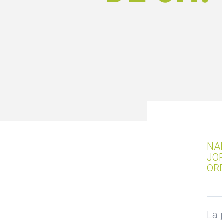
NA
JO
OR
La 