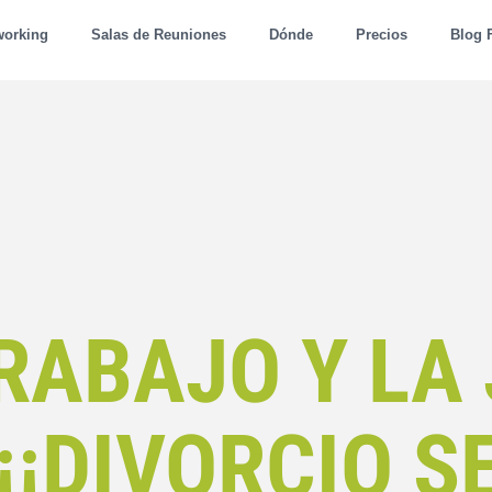
working
Salas de Reuniones
Dónde
Precios
Blog 
TRABAJO Y LA
 ¡¡DIVORCIO S