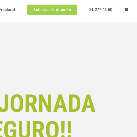
Freeland
91 277 41 60
Solicita información
 JORNADA
EGURO!!