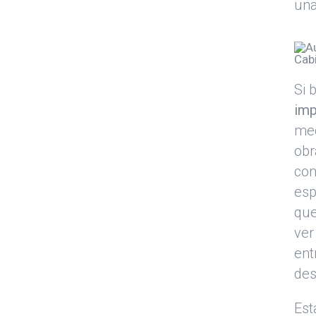
una
Si 
imp
me
obr
con
esp
que
ver
ent
des
Est