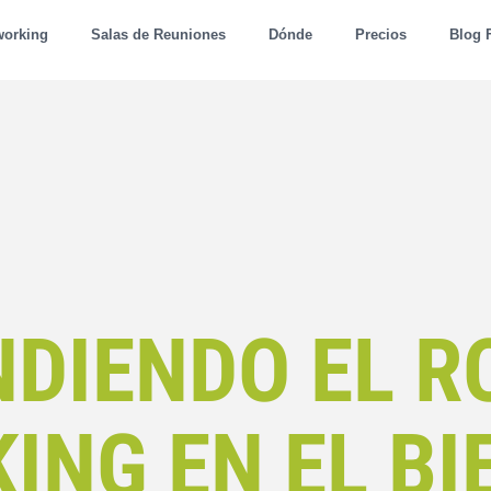
working
Salas de Reuniones
Dónde
Precios
Blog 
DIENDO EL R
ING EN EL BI