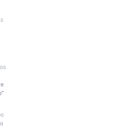
es
ios
re
o”
os
 a