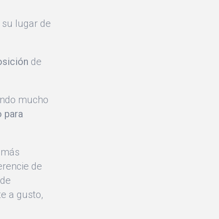
 su lugar de
osición
de
iendo mucho
o para
z más
erencie de
sde
e a gusto,