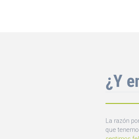
¿Y e
La razón por
que tenemos
sentimos fel