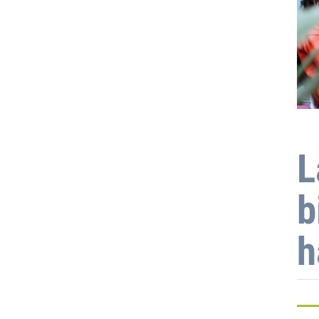
L
b
h