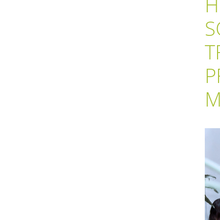
H
S
T
P
M