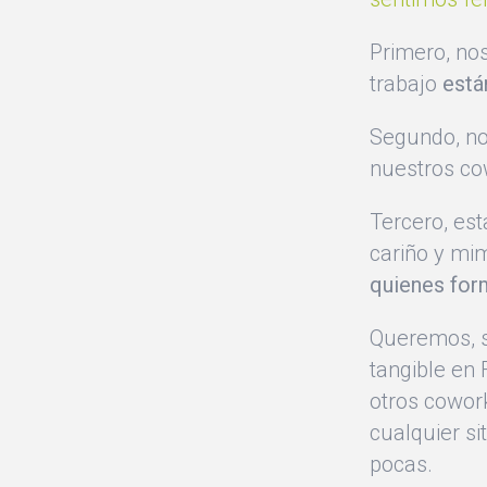
Primero, no
trabajo
está
Segundo, n
nuestros co
Tercero, es
cariño y mi
quienes for
Queremos, s
tangible en
otros cowor
cualquier si
pocas.