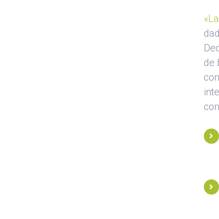
«La
dad
Dec
de 
con
int
con