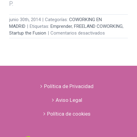
P.
junio 30th, 2014
|
Categorías:
COWORKING EN
MADRID
|
Etiquetas:
Emprender
,
FREELAND COWORKING
,
en
Startup the Fusion
|
Comentarios desactivados
Freeland
en
Startup
the
Fusion
Política de Privacidad
Aviso Legal
Política de cookies