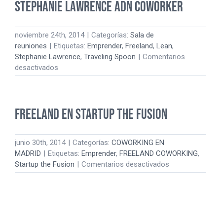
Stephanie Lawrence ADN coworker
11
#IVLP
Denver
noviembre 24th, 2014
|
Categorías:
Sala de
reuniones
|
Etiquetas:
Emprender
,
Freeland
,
Lean
,
Stephanie Lawrence
,
Traveling Spoon
|
Comentarios
en
desactivados
Stephanie
Lawrence
ADN
Freeland en Startup the Fusion
coworker
junio 30th, 2014
|
Categorías:
COWORKING EN
MADRID
|
Etiquetas:
Emprender
,
FREELAND COWORKING
,
en
Startup the Fusion
|
Comentarios desactivados
Freeland
en
Startup
the
Fusion