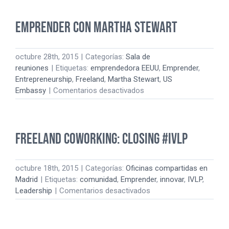
Montar
una
Emprender con Martha Stewart
Startup
desde
cero
octubre 28th, 2015
|
Categorías:
Sala de
reuniones
|
Etiquetas:
emprendedora EEUU
,
Emprender
,
Entrepreneurship
,
Freeland
,
Martha Stewart
,
US
en
Embassy
|
Comentarios desactivados
Emprender
con
Martha
Freeland Coworking: Closing #IVLP
Stewart
octubre 18th, 2015
|
Categorías:
Oficinas compartidas en
Madrid
|
Etiquetas:
comunidad
,
Emprender
,
innovar
,
IVLP
,
en
Leadership
|
Comentarios desactivados
Freeland
Coworking:
Closing