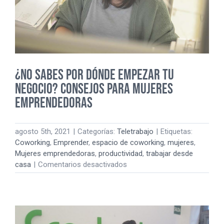
¿No sabes por dónde empezar tu
negocio? Consejos para Mujeres
Emprendedoras
agosto 5th, 2021
|
Categorías:
Teletrabajo
|
Etiquetas:
Coworking
,
Emprender
,
espacio de coworking
,
mujeres
,
Mujeres emprendedoras
,
productividad
,
trabajar desde
en
casa
|
Comentarios desactivados
¿No
sabes
por
dónde
empezar