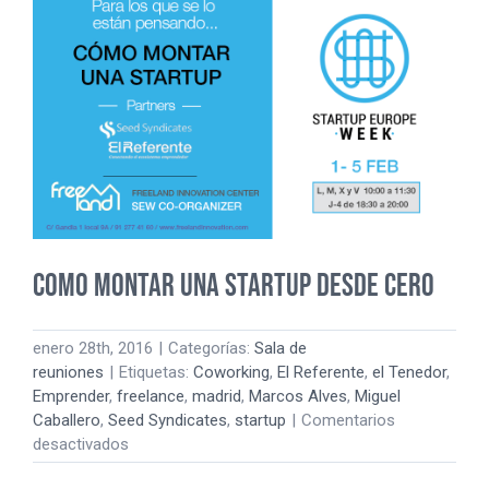
Como Montar una Startup desde cero
enero 28th, 2016
|
Categorías:
Sala de
reuniones
|
Etiquetas:
Coworking
,
El Referente
,
el Tenedor
,
Emprender
,
freelance
,
madrid
,
Marcos Alves
,
Miguel
Caballero
,
Seed Syndicates
,
startup
|
Comentarios
en
desactivados
Como