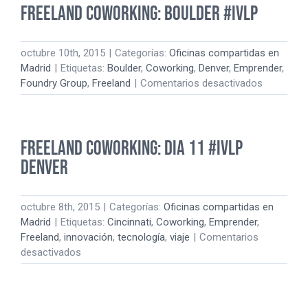
Freeland Coworking: Boulder #IVLP
#IVLP
octubre 10th, 2015
|
Categorías:
Oficinas compartidas en
Madrid
|
Etiquetas:
Boulder
,
Coworking
,
Denver
,
Emprender
,
en
Foundry Group
,
Freeland
|
Comentarios desactivados
Freeland
Coworking
Boulder
Freeland Coworking: Dia 11 #IVLP
#IVLP
Denver
octubre 8th, 2015
|
Categorías:
Oficinas compartidas en
Madrid
|
Etiquetas:
Cincinnati
,
Coworking
,
Emprender
,
Freeland
,
innovación
,
tecnología
,
viaje
|
Comentarios
en
desactivados
Freeland
Coworking:
Dia