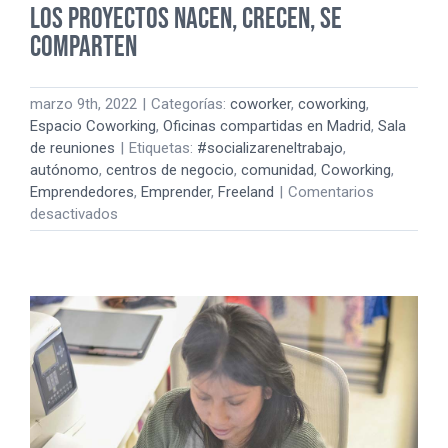
Los proyectos nacen, crecen, se
comparten
marzo 9th, 2022
|
Categorías:
coworker
,
coworking
,
Espacio Coworking
,
Oficinas compartidas en Madrid
,
Sala
de reuniones
|
Etiquetas:
#socializareneltrabajo
,
autónomo
,
centros de negocio
,
comunidad
,
Coworking
,
Emprendedores
,
Emprender
,
Freeland
|
Comentarios
en
desactivados
Los
proyectos
nacen,
crecen,
se
comparten