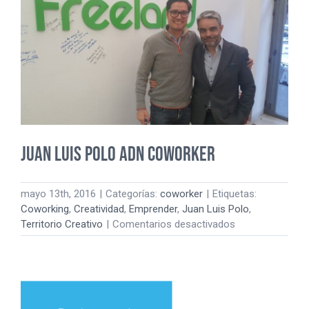
tu
negocio?
Consejos
para
Mujeres
Emprendedoras
Juan Luis Polo adn coworker
mayo 13th, 2016
|
Categorías:
coworker
|
Etiquetas:
Coworking
,
Creatividad
,
Emprender
,
Juan Luis Polo
,
en
Territorio Creativo
|
Comentarios desactivados
Juan
Luis
Polo
adn
coworker