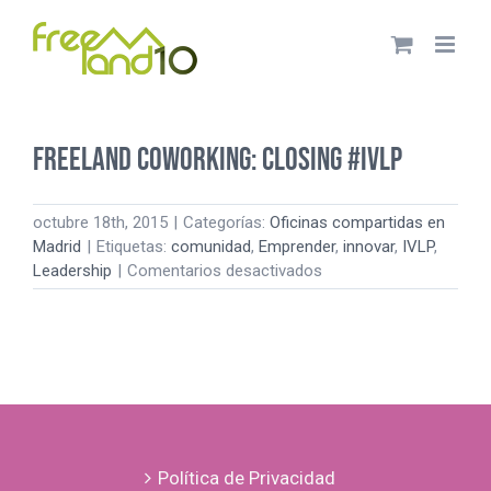
Saltar
al
contenido
Freeland Coworking: Closing #IVLP
octubre 18th, 2015
|
Categorías:
Oficinas compartidas en
Madrid
|
Etiquetas:
comunidad
,
Emprender
,
innovar
,
IVLP
,
en
Leadership
|
Comentarios desactivados
Freeland
Coworking:
Closing
#IVLP
Política de Privacidad