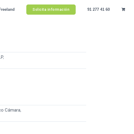
Freeland
91 277 41 60
Solicita información
LP
,
co Cámara
,