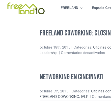
Saltar
FREELAND
Espacio Co
al
contenido
Freeland Coworking: Closin
octubre 18th, 2015
|
Categorías:
Oficinas c
en
Leadership
|
Comentarios desactivados
Fre
Cow
Clo
#IV
Networking en Cincinnati
octubre 5th, 2015
|
Categorías:
Oficinas co
FREELAND COWORKING
,
IVLP
|
Comentario