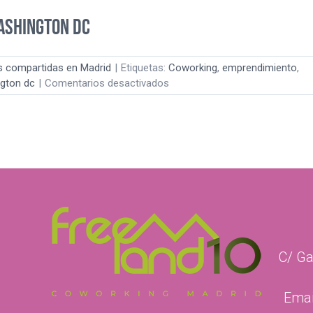
Cincinnati
ashington DC
s compartidas en Madrid
|
Etiquetas:
Coworking
,
emprendimiento
,
en
gton dc
|
Comentarios desactivados
Presentando
Freeland
en
Washington
DC
C/ Ga
Emai