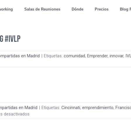
working
Salas de Reuniones
Dónde
Precios
Blog 
g #IVLP
ompartidas en Madrid
|
Etiquetas:
comunidad
,
Emprender
,
innovar
,
IV
eland
orking:
sing
LP
mpartidas en Madrid
|
Etiquetas:
Cincinnati
,
emprendimiento
,
Francis
en
s desactivados
Networking
en