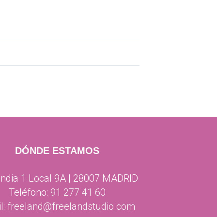
DÓNDE ESTAMOS
ndia 1 Local 9A | 28007 MADRID
Teléfono:
91 277 41 60
l:
freeland@freelandstudio.com