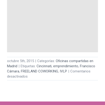
octubre 5th, 2015
|
Categorías:
Oficinas compartidas en
Madrid
|
Etiquetas:
Cincinnati
,
emprendimiento
,
Francisco
Cámara
,
FREELAND COWORKING
,
IVLP
|
Comentarios
en
desactivados
Networking
en
Cincinnati