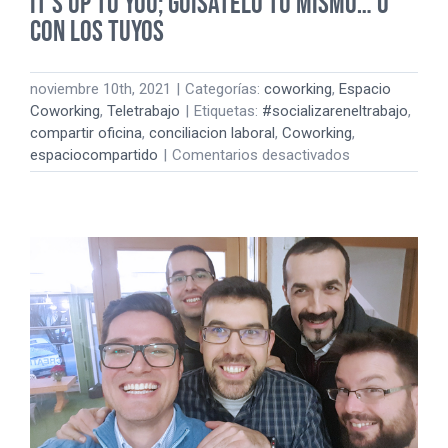
It’s up to you; guísatelo tú mismo… o
con los tuyos
noviembre 10th, 2021
|
Categorías:
coworking
,
Espacio
Coworking
,
Teletrabajo
|
Etiquetas:
#socializareneltrabajo
,
compartir oficina
,
conciliacion laboral
,
Coworking
,
en
espaciocompartido
|
Comentarios desactivados
It’s
up
to
you;
guísatelo
tú
mismo…
o
con
los
tuyos