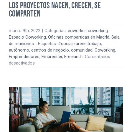
Los proyectos nacen, crecen, se
comparten
marzo 9th, 2022
|
Categorías:
coworker
,
coworking
,
Espacio Coworking
,
Oficinas compartidas en Madrid
,
Sala
de reuniones
|
Etiquetas:
#socializareneltrabajo
,
autónomo
,
centros de negocio
,
comunidad
,
Coworking
,
Emprendedores
,
Emprender
,
Freeland
|
Comentarios
en
desactivados
Los
proyectos
nacen,
crecen,
se
comparten