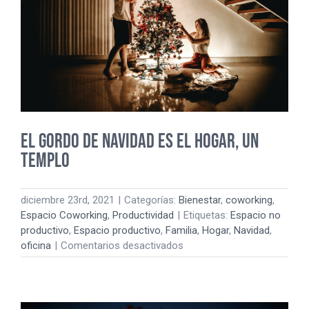
El Gordo de Navidad es el hogar, un
templo
diciembre 23rd, 2021
|
Categorías:
Bienestar
,
coworking
,
Espacio Coworking
,
Productividad
|
Etiquetas:
Espacio no
productivo
,
Espacio productivo
,
Familia
,
Hogar
,
Navidad
,
en
oficina
|
Comentarios desactivados
El
Gordo
de
Navidad