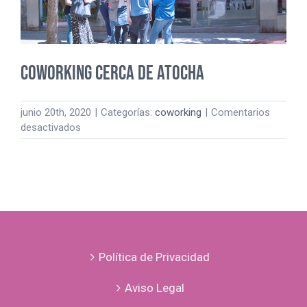
COWORKING CERCA DE ATOCHA
junio 20th, 2020
|
Categorías:
coworking
|
Comentarios
en
desactivados
COWORKING
CERCA
DE
ATOCHA
Política de Privacidad
Aviso Legal