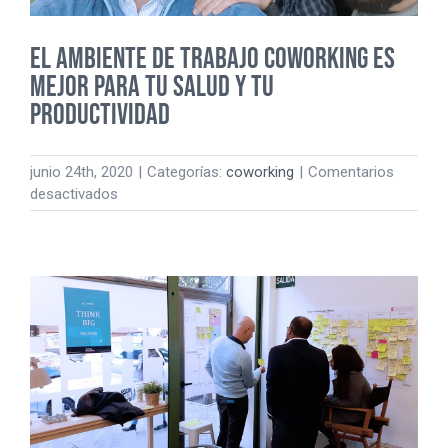
EL AMBIENTE DE TRABAJO COWORKING ES
MEJOR PARA TU SALUD Y TU
PRODUCTIVIDAD
junio 24th, 2020
|
Categorías:
coworking
|
Comentarios
en
desactivados
EL
AMBIENTE
DE
TRABAJO
COWORKING
ES
MEJOR
PARA
TU
SALUD
Y