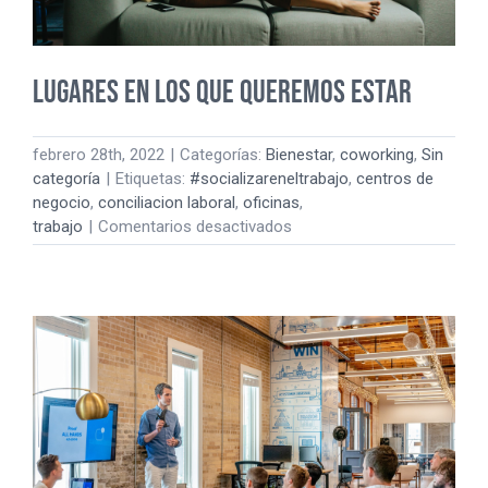
Lugares en los que queremos estar
febrero 28th, 2022
|
Categorías:
Bienestar
,
coworking
,
Sin
categoría
|
Etiquetas:
#socializareneltrabajo
,
centros de
negocio
,
conciliacion laboral
,
oficinas
,
en
trabajo
|
Comentarios desactivados
Lugares
en
los
que
queremos
estar