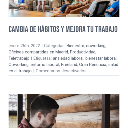
Cambia de hábitos y mejora tu trabajo
enero 26th, 2022
|
Categorías:
Bienestar
,
coworking
,
Oficinas compartidas en Madrid
,
Productividad
,
Teletrabajo
|
Etiquetas:
ansiedad laboral
,
bienestar laboral
,
Coworking
,
entorno laboral
,
Freeland
,
Gran Renuncia
,
salud
en
en el trabajo
|
Comentarios desactivados
Cambia
de
hábitos
y
mejora
tu
trabajo