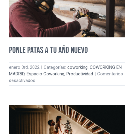
Ponle patas a tu año nuevo
enero 3rd, 2022
|
Categorías:
coworking
,
COWORKING EN
MADRID
,
Espacio Coworking
,
Productividad
|
Comentarios
en
desactivados
Ponle
patas
a
tu
año
nuevo