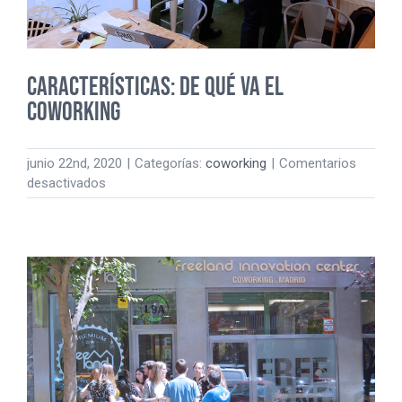
TU
PRODUCTIVIDAD
CARACTERÍSTICAS: DE QUÉ VA EL
COWORKING
junio 22nd, 2020
|
Categorías:
coworking
|
Comentarios
en
desactivados
CARACTERÍSTICAS:
DE
QUÉ
VA
EL
COWORKING