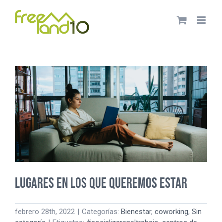
Saltar
al
contenido
Lugares en los que queremos estar
febrero 28th, 2022
|
Categorías:
Bienestar
,
coworking
,
Sin