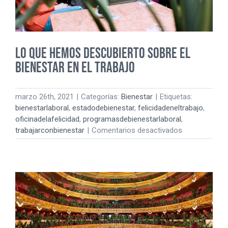
LO QUE HEMOS DESCUBIERTO SOBRE EL
BIENESTAR EN EL TRABAJO
marzo 26th, 2021
|
Categorías:
Bienestar
|
Etiquetas:
bienestarlaboral
,
estadodebienestar
,
felicidadeneltrabajo
,
oficinadelafelicidad
,
programasdebienestarlaboral
,
en
trabajarconbienestar
|
Comentarios desactivados
LO
QUE
HEMOS
DESCUBIERT
SOBRE
EL
BIENESTAR
EN