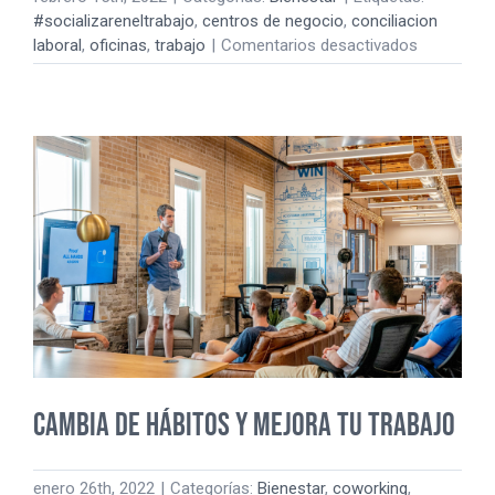
#socializareneltrabajo
,
centros de negocio
,
conciliacion
en
laboral
,
oficinas
,
trabajo
|
Comentarios desactivados
Cuando
un
espacio
aporta
esperanza
Cambia de hábitos y mejora tu trabajo
enero 26th, 2022
|
Categorías:
Bienestar
,
coworking
,