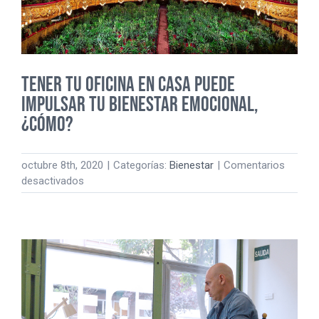
EL
TRABAJO
TENER TU OFICINA EN CASA PUEDE
IMPULSAR TU BIENESTAR EMOCIONAL,
¿CÓMO?
octubre 8th, 2020
|
Categorías:
Bienestar
|
Comentarios
en
desactivados
TENER
TU
OFICINA
EN
CASA
PUEDE
IMPULSAR
TU