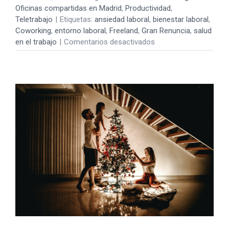
Oficinas compartidas en Madrid
,
Productividad
,
Teletrabajo
|
Etiquetas:
ansiedad laboral
,
bienestar laboral
,
Coworking
,
entorno laboral
,
Freeland
,
Gran Renuncia
,
salud
en
en el trabajo
|
Comentarios desactivados
Cambia
de
hábitos
y
mejora
tu
trabajo