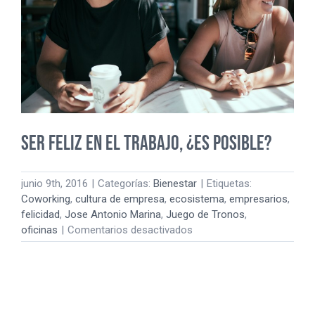
Ser feliz en el trabajo, ¿es posible?
junio 9th, 2016
|
Categorías:
Bienestar
|
Etiquetas:
Coworking
,
cultura de empresa
,
ecosistema
,
empresarios
,
felicidad
,
Jose Antonio Marina
,
Juego de Tronos
,
en
oficinas
|
Comentarios desactivados
Ser
feliz
en
el
trabajo,