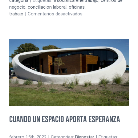
categoría
|
Etiquetas:
#socializareneltrabajo
,
centros de
negocio
,
conciliacion laboral
,
oficinas
,
en
trabajo
|
Comentarios desactivados
Lugares
en
los
que
queremos
estar
Cuando un espacio aporta esperanza
febrero 15th, 2022
|
Categorías:
Bienestar
|
Etiquetas: