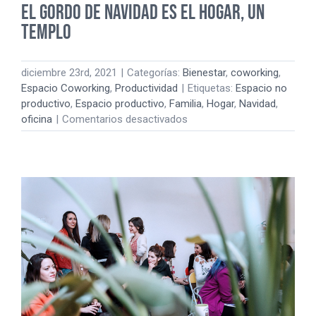
El Gordo de Navidad es el hogar, un
templo
diciembre 23rd, 2021
|
Categorías:
Bienestar
,
coworking
,
Espacio Coworking
,
Productividad
|
Etiquetas:
Espacio no
productivo
,
Espacio productivo
,
Familia
,
Hogar
,
Navidad
,
en
oficina
|
Comentarios desactivados
El
Gordo
de
Navidad
es
el
hogar,
un
templo