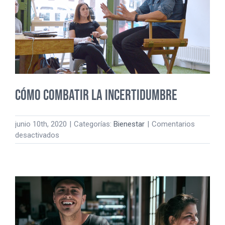
BIENESTAR
EMOCIONAL,
¿CÓMO?
Cómo combatir la incertidumbre
junio 10th, 2020
|
Categorías:
Bienestar
|
Comentarios
en
desactivados
Cómo
combatir
la
incertidumbre