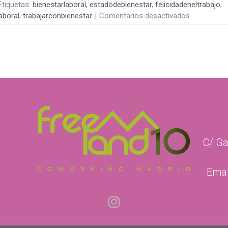
Etiquetas:
bienestarlaboral
,
estadodebienestar
,
felicidadeneltrabajo
,
en
aboral
,
trabajarconbienestar
|
Comentarios desactivados
LO
QUE
HEMOS
DESCUBIE
SOBRE
EL
BIENESTAR
EN
EL
TRABAJO
C/ Ga
Emai