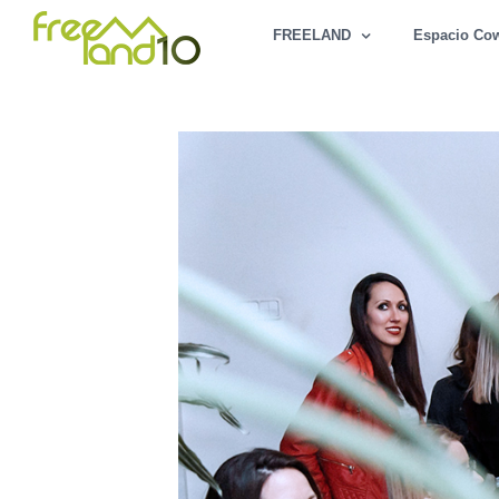
Saltar
FREELAND
Espacio Co
al
contenido