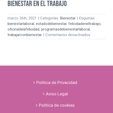
BIENESTAR EN EL TRABAJO
marzo 26th, 2021
|
Categorías:
Bienestar
|
Etiquetas:
bienestarlaboral
,
estadodebienestar
,
felicidadeneltrabajo
,
oficinadelafelicidad
,
programasdebienestarlaboral
,
en
trabajarconbienestar
|
Comentarios desactivados
LO
QUE
HEMOS
DESCUBIERT
SOBRE
EL
BIENESTAR
EN
Política de Privacidad
EL
TRABAJO
Aviso Legal
Política de cookies