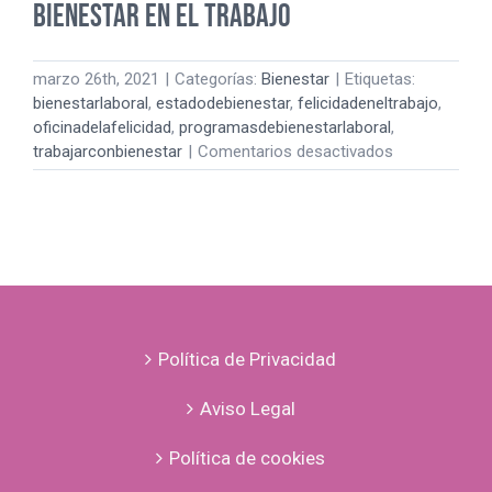
BIENESTAR EN EL TRABAJO
marzo 26th, 2021
|
Categorías:
Bienestar
|
Etiquetas:
bienestarlaboral
,
estadodebienestar
,
felicidadeneltrabajo
,
oficinadelafelicidad
,
programasdebienestarlaboral
,
en
trabajarconbienestar
|
Comentarios desactivados
LO
QUE
HEMOS
DESCUBIERT
SOBRE
EL
BIENESTAR
EN
Política de Privacidad
EL
TRABAJO
Aviso Legal
Política de cookies