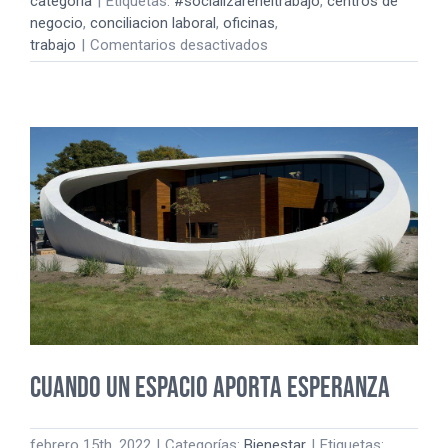
categoría
|
Etiquetas:
#socializareneltrabajo
,
centros de
negocio
,
conciliacion laboral
,
oficinas
,
en
trabajo
|
Comentarios desactivados
Lugares
en
los
que
queremos
estar
Cuando un espacio aporta esperanza
febrero 15th, 2022
|
Categorías:
Bienestar
|
Etiquetas: