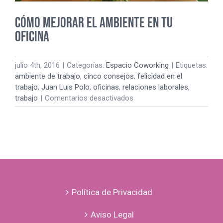
Cómo mejorar el ambiente en tu
oficina
julio 4th, 2016
|
Categorías:
Espacio Coworking
|
Etiquetas:
ambiente de trabajo
,
cinco consejos
,
felicidad en el
trabajo
,
Juan Luis Polo
,
oficinas
,
relaciones laborales
,
en
trabajo
|
Comentarios desactivados
Cómo
mejorar
el
ambiente
en
tu
oficina
Política de Privacidad
Aviso Legal