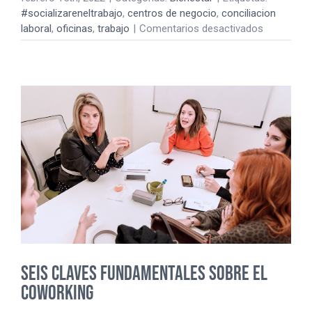
#socializareneltrabajo
,
centros de negocio
,
conciliacion
en
laboral
,
oficinas
,
trabajo
|
Comentarios desactivados
Cuando
un
espacio
aporta
esperanza
Seis claves fundamentales sobre el
coworking