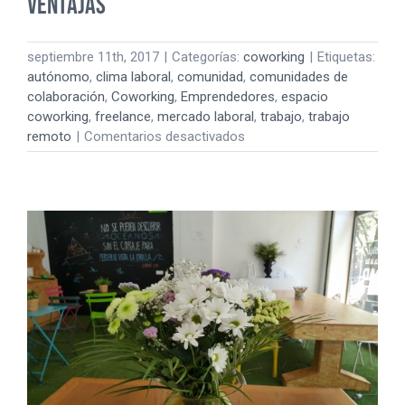
VENTAJAS
septiembre 11th, 2017
|
Categorías:
coworking
|
Etiquetas:
autónomo
,
clima laboral
,
comunidad
,
comunidades de
colaboración
,
Coworking
,
Emprendedores
,
espacio
coworking
,
freelance
,
mercado laboral
,
trabajo
,
trabajo
en
remoto
|
Comentarios desactivados
COTRABAJAR:
QUÉ
ES
COWORKING
Y
SUS
VENTAJAS