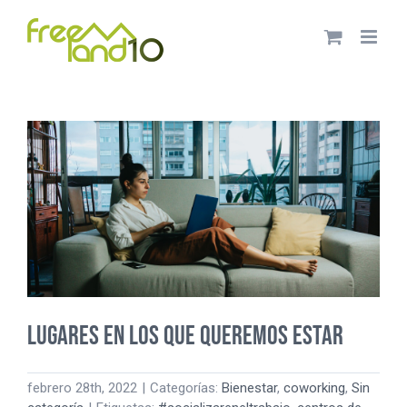
Saltar
al
contenido
Lugares en los que queremos estar
febrero 28th, 2022
|
Categorías:
Bienestar
,
coworking
,
Sin