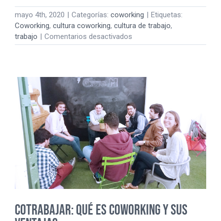
mayo 4th, 2020
|
Categorías:
coworking
|
Etiquetas:
Coworking
,
cultura coworking
,
cultura de trabajo
,
en
trabajo
|
Comentarios desactivados
Seis
claves
fundamentales
sobre
el
coworking
COTRABAJAR: QUÉ ES COWORKING Y SUS