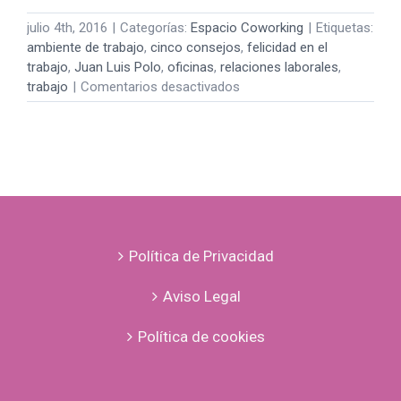
julio 4th, 2016
|
Categorías:
Espacio Coworking
|
Etiquetas:
ambiente de trabajo
,
cinco consejos
,
felicidad en el
trabajo
,
Juan Luis Polo
,
oficinas
,
relaciones laborales
,
en
trabajo
|
Comentarios desactivados
Cómo
mejorar
el
ambiente
en
tu
oficina
Política de Privacidad
Aviso Legal
Política de cookies