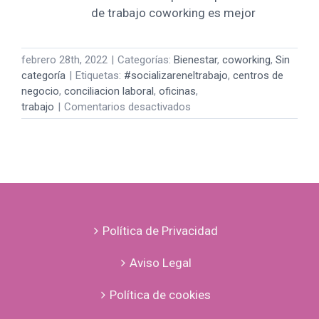
de trabajo coworking es mejor
febrero 28th, 2022
|
Categorías:
Bienestar
,
coworking
,
Sin
categoría
|
Etiquetas:
#socializareneltrabajo
,
centros de
negocio
,
conciliacion laboral
,
oficinas
,
en
trabajo
|
Comentarios desactivados
Lugares
en
los
que
queremos
estar
Política de Privacidad
Aviso Legal
Política de cookies