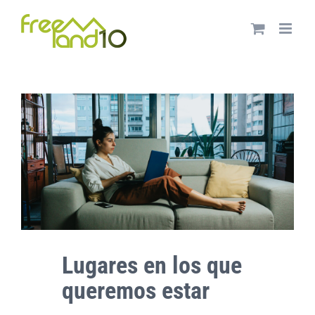
Saltar
al
contenido
Ver
imagen
más
grande
Lugares en los que
queremos estar