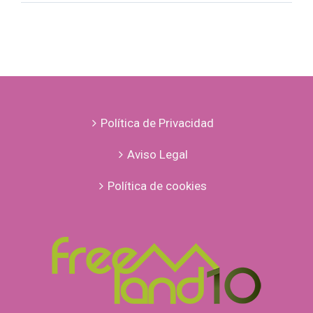
Lugares
en
los
que
queremos
estar
Política de Privacidad
Aviso Legal
Política de cookies