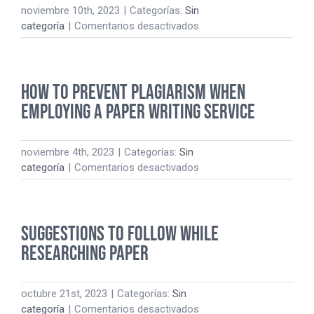
noviembre 10th, 2023
|
Categorías:
Sin
en
categoría
|
Comentarios desactivados
Who
Else
Wants
How to Prevent Plagiarism When
Someone
to
Employing a Paper Writing Service
Write
Essays
in
noviembre 4th, 2023
|
Categorías:
Sin
USA?
en
categoría
|
Comentarios desactivados
How
to
Prevent
Suggestions to Follow While
Plagiarism
When
Researching Paper
Employing
a
Paper
octubre 21st, 2023
|
Categorías:
Sin
Writing
en
categoría
|
Comentarios desactivados