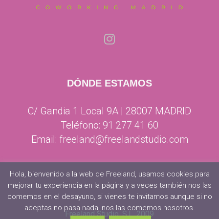
DÓNDE ESTAMOS
C/ Gandia 1 Local 9A | 28007 MADRID
Teléfono:
91 277 41 60
Email:
freeland@freelandstudio.com
Hola, bienvenido a la web de Freeland, usamos cookies para
mejorar tu experiencia en la página y a veces también nos las
comemos en el desayuno, si vienes te invitamos aunque si no
aceptas no pasa nada, nos las comemos nosotros.
Freeland Studio, S.L. 2009