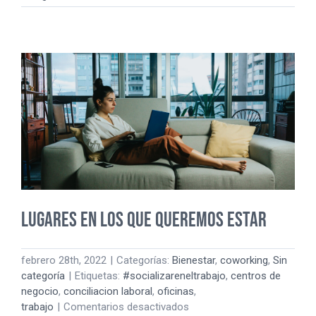
Service
Suggestions
to
Follow
While
Researching
Paper
Lugares en los que queremos estar
febrero 28th, 2022
|
Categorías:
Bienestar
,
coworking
,
Sin
categoría
|
Etiquetas:
#socializareneltrabajo
,
centros de
negocio
,
conciliacion laboral
,
oficinas
,
en
trabajo
|
Comentarios desactivados