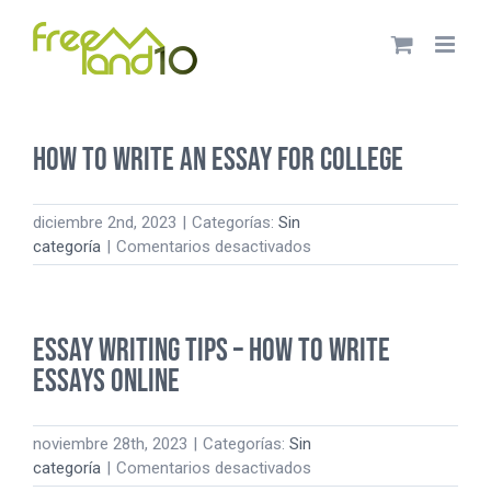
Saltar
al
contenido
How to Write an Essay For College
diciembre 2nd, 2023
|
Categorías:
Sin
en
categoría
|
Comentarios desactivados
How
to
Write
Essay Writing Tips – How to Write
an
Essay
Essays Online
For
College
noviembre 28th, 2023
|
Categorías:
Sin
en
categoría
|
Comentarios desactivados