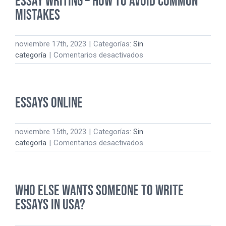
Essay Writing – How to Avoid Common
Reviews
Mistakes
noviembre 17th, 2023
|
Categorías:
Sin
en
categoría
|
Comentarios desactivados
Essay
Writing
–
Essays Online
How
to
Avoid
noviembre 15th, 2023
|
Categorías:
Sin
Common
en
categoría
|
Comentarios desactivados
Mistakes
Essays
Online
Who Else Wants Someone to Write
Essays in USA?