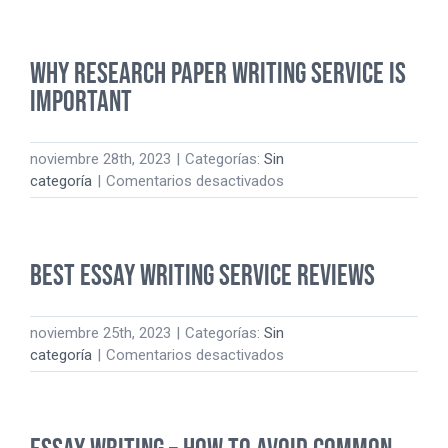
Essay
Writing
Tips
Why Research Paper Writing Service is
–
How
Important
to
Write
Essays
noviembre 28th, 2023
|
Categorías:
Sin
Online
en
categoría
|
Comentarios desactivados
Why
Research
Paper
Best Essay Writing Service Reviews
Writing
Service
is
noviembre 25th, 2023
|
Categorías:
Sin
Important
en
categoría
|
Comentarios desactivados
Best
Essay
Writing
Service