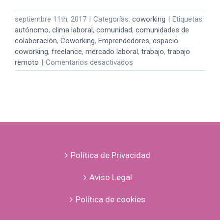
septiembre 11th, 2017
|
Categorías:
coworking
|
Etiquetas:
autónomo
,
clima laboral
,
comunidad
,
comunidades de
colaboración
,
Coworking
,
Emprendedores
,
espacio
coworking
,
freelance
,
mercado laboral
,
trabajo
,
trabajo
en
remoto
|
Comentarios desactivados
COTRABAJAR:
QUÉ
ES
COWORKING
Y
SUS
VENTAJAS
Política de Privacidad
Aviso Legal
Política de cookies