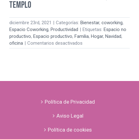
templo
diciembre 23rd, 2021
|
Categorías:
Bienestar
,
coworking
,
Espacio Coworking
,
Productividad
|
Etiquetas:
Espacio no
productivo
,
Espacio productivo
,
Familia
,
Hogar
,
Navidad
,
en
oficina
|
Comentarios desactivados
El
Gordo
de
Navidad
es
el
hogar,
un
Política de Privacidad
templo
Aviso Legal
Política de cookies