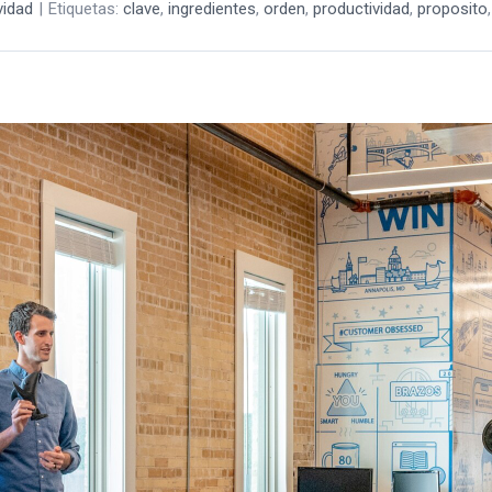
vidad
|
Etiquetas:
clave
,
ingredientes
,
orden
,
productividad
,
proposito
,
tes
idad:
o