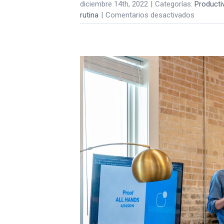
diciembre 14th, 2022
|
Categorías:
Producti
en
rutina
|
Comentarios desactivados
Los
3
ingredien
claves
de
la
productiv
rutinas
+
orden
+
propósit