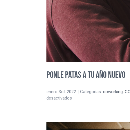
Ponle patas a tu año nuevo
enero 3rd, 2022
|
Categorías:
coworking
,
CO
en
desactivados
Ponle
patas
a
tu
año