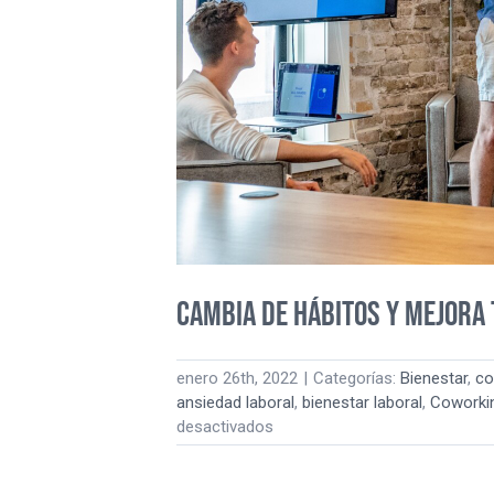
Cambia de hábitos y mejora 
enero 26th, 2022
|
Categorías:
Bienestar
,
co
ansiedad laboral
,
bienestar laboral
,
Coworki
en
desactivados
Cambia
de