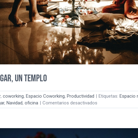
ogar, un templo
r
,
coworking
,
Espacio Coworking
,
Productividad
|
Etiquetas:
Espacio 
en
ar
,
Navidad
,
oficina
|
Comentarios desactivados
El
Gordo
de
Navidad
es