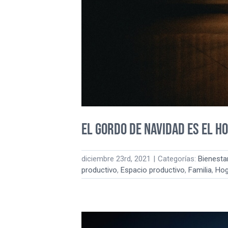
El Gordo de Navidad es el h
diciembre 23rd, 2021
|
Categorías:
Bienesta
productivo
,
Espacio productivo
,
Familia
,
Hog