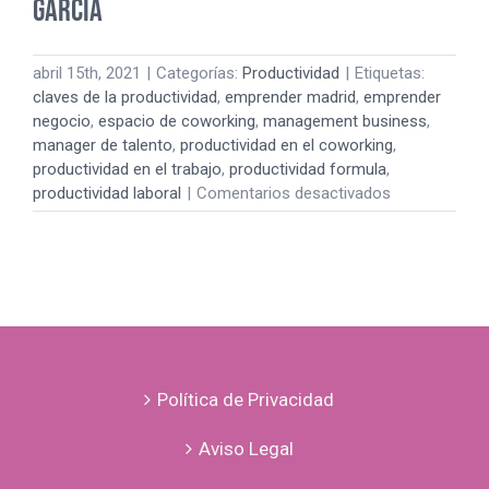
GARCÍA
abril 15th, 2021
|
Categorías:
Productividad
|
Etiquetas:
claves de la productividad
,
emprender madrid
,
emprender
negocio
,
espacio de coworking
,
management business
,
manager de talento
,
productividad en el coworking
,
productividad en el trabajo
,
productividad formula
,
en
productividad laboral
|
Comentarios desactivados
CÓMO
COMBINAR
PRODUCTIVI
Y
EMPRENDIMI
CONSEJOS
DE
CARLOS
Política de Privacidad
GARCÍA
Aviso Legal