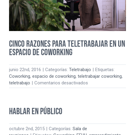
Cinco razones para teletrabajar en un
espacio de coworking
junio 22nd, 2016
|
Categorías:
Teletrabajo
|
Etiquetas:
Coworking
,
espacio de coworking
,
teletrabajar coworking
,
en
teletrabajo
|
Comentarios desactivados
Cinco
razones
para
Hablar en público
teletrabajar
en
un
octubre 2nd, 2015
|
Categorías:
Sala de
espacio