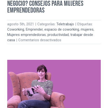
negocio? Consejos para Mujeres
Emprendedoras
agosto 5th, 2021
|
Categorías:
Teletrabajo
|
Etiquetas:
Coworking
,
Emprender
,
espacio de coworking
,
mujeres
,
Mujeres emprendedoras
,
productividad
,
trabajar desde
en
casa
|
Comentarios desactivados
¿No
sabes
por
dónde
empezar
tu
negocio?
Consejos
para
Mujeres
Emprendedoras