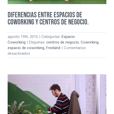
Diferencias entre Espacios de
Coworking y Centros de Negocio.
agosto 19th, 2016
|
Categorías:
Espacio
Coworking
|
Etiquetas:
centros de negocio
,
Coworking
,
espacio de coworking
,
Freeland
|
Comentarios
en
desactivados
Diferencias
entre
Espacios
de
Coworking
y
Centros
de
Negocio.