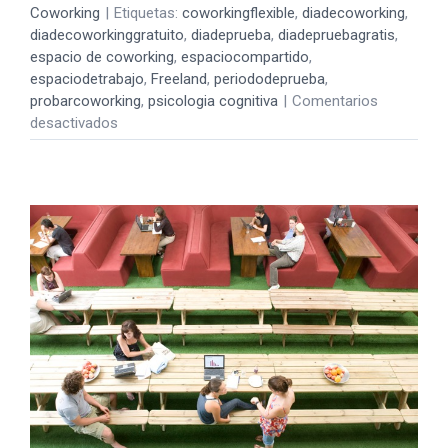
Coworking
|
Etiquetas:
coworkingflexible
,
diadecoworking
,
diadecoworkinggratuito
,
diadeprueba
,
diadepruebagratis
,
espacio de coworking
,
espaciocompartido
,
espaciodetrabajo
,
Freeland
,
periododeprueba
,
probarcoworking
,
psicologia cognitiva
|
Comentarios
en
desactivados
VEN
A
PASAR
UN
DÍA
DE
PRUEBA
EN
FREELAND
COWORKING