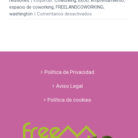
reuniones
|
Etiquetas:
Coworking
,
EEUU
,
emprendimiento
,
de
espacio de coworking
,
FREELANDCOWORKING
,
coworking
en
washington
|
Comentarios desactivados
Hablar
en
público
Política de Privacidad
Aviso Legal
Política de cookies