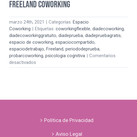
FREELAND COWORKING
marzo 24th, 2021
|
Categorías:
Espacio
Coworking
|
Etiquetas:
coworkingflexible
,
diadecoworking
,
diadecoworkinggratuito
,
diadeprueba
,
diadepruebagratis
,
espacio de coworking
,
espaciocompartido
,
espaciodetrabajo
,
Freeland
,
periododeprueba
,
probarcoworking
,
psicologia cognitiva
|
Comentarios
en
desactivados
VEN
A
PASAR
UN
DÍA
DE
PRUEBA
EN
Política de Privacidad
FREELAND
COWORKING
Aviso Legal