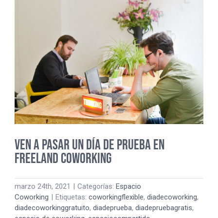
y
profesional
también
en
Adviento
VEN A PASAR UN DÍA DE PRUEBA EN
FREELAND COWORKING
marzo 24th, 2021
|
Categorías:
Espacio
Coworking
|
Etiquetas:
coworkingflexible
,
diadecoworking
,
diadecoworkinggratuito
,
diadeprueba
,
diadepruebagratis
,