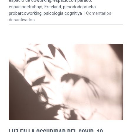
espacio de coworking
,
espaciocompartido
,
espaciodetrabajo
,
Freeland
,
periododeprueba
,
probarcoworking
,
psicologia cognitiva
|
Comentarios
en
desactivados
VEN
A
PASAR
UN
DÍA
DE
PRUEBA
EN
FREELAND
COWORKING