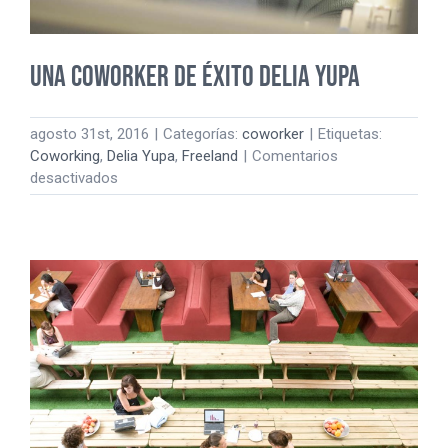
Una Coworker de éxito Delia Yupa
agosto 31st, 2016
|
Categorías:
coworker
|
Etiquetas:
Coworking
,
Delia Yupa
,
Freeland
|
Comentarios
en
desactivados
Una
Coworker
de
éxito
Delia
Yupa