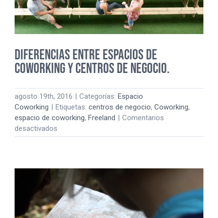
Diferencias entre Espacios de
Coworking y Centros de Negocio.
agosto 19th, 2016
|
Categorías:
Espacio
Coworking
|
Etiquetas:
centros de negocio
,
Coworking
,
espacio de coworking
,
Freeland
|
Comentarios
en
desactivados
Diferencias
entre
Espacios
de
Coworking
y
Centros
de