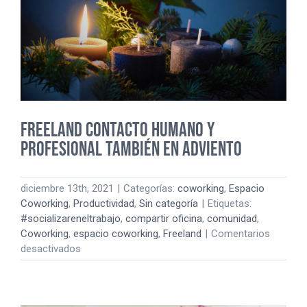
Freeland contacto humano y
profesional también en Adviento
diciembre 13th, 2021
|
Categorías:
coworking
,
Espacio
Coworking
,
Productividad
,
Sin categoría
|
Etiquetas:
#socializareneltrabajo
,
compartir oficina
,
comunidad
,
Coworking
,
espacio coworking
,
Freeland
|
Comentarios
en
desactivados
Freeland
contacto
humano