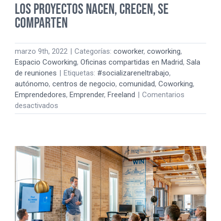
Los proyectos nacen, crecen, se
comparten
marzo 9th, 2022
|
Categorías:
coworker
,
coworking
,
Espacio Coworking
,
Oficinas compartidas en Madrid
,
Sala
de reuniones
|
Etiquetas:
#socializareneltrabajo
,
autónomo
,
centros de negocio
,
comunidad
,
Coworking
,
Emprendedores
,
Emprender
,
Freeland
|
Comentarios
en
desactivados
Los
proyectos
nacen,
crecen,
se
comparten