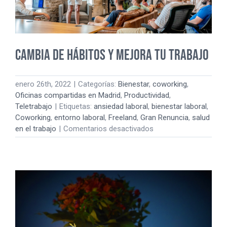
Cambia de hábitos y mejora tu trabajo
enero 26th, 2022
|
Categorías:
Bienestar
,
coworking
,
Oficinas compartidas en Madrid
,
Productividad
,
Teletrabajo
|
Etiquetas:
ansiedad laboral
,
bienestar laboral
,
Coworking
,
entorno laboral
,
Freeland
,
Gran Renuncia
,
salud
en
en el trabajo
|
Comentarios desactivados
Cambia
de
hábitos
y
mejora
tu
trabajo