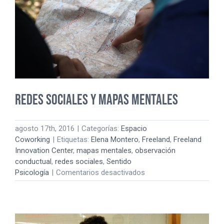
Negocio.
redes sociales y mapas mentales
agosto 17th, 2016
|
Categorías:
Espacio
Coworking
|
Etiquetas:
Elena Montero
,
Freeland
,
Freeland
Innovation Center
,
mapas mentales
,
observación
conductual
,
redes sociales
,
Sentido
en
Psicología
|
Comentarios desactivados
redes
sociales
y
mapas