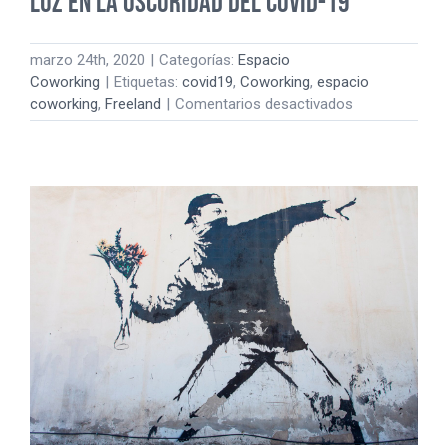
Luz en la oscuridad del Covid-19
marzo 24th, 2020
|
Categorías:
Espacio
Coworking
|
Etiquetas:
covid19
,
Coworking
,
espacio
en
coworking
,
Freeland
|
Comentarios desactivados
Luz
en
la
oscuridad
del
Covid-
19