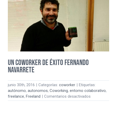
mentales
Un coworker de éxito Fernando
Navarrete
junio 30th, 2016
|
Categorías:
coworker
|
Etiquetas:
autónomo
,
autonomos
,
Coworking
,
entorno colaborativo
,
en
freelance
,
Freeland
|
Comentarios desactivados
Un
coworker
de