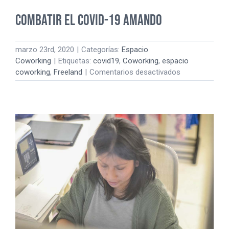
Combatir el COVID-19 amando
marzo 23rd, 2020
|
Categorías:
Espacio
Coworking
|
Etiquetas:
covid19
,
Coworking
,
espacio
en
coworking
,
Freeland
|
Comentarios desactivados
Combatir
el
COVID-
19
amando