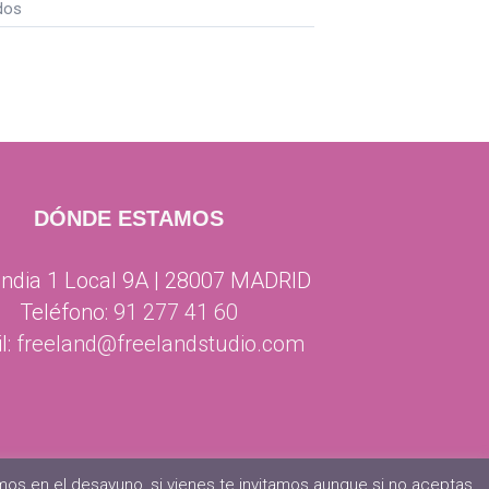
en
dos
Una
Coworker
de
éxito
Delia
Yupa
DÓNDE ESTAMOS
ndia 1 Local 9A | 28007 MADRID
Teléfono:
91 277 41 60
l:
freeland@freelandstudio.com
os en el desayuno, si vienes te invitamos aunque si no aceptas