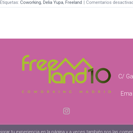
Etiquetas:
Coworking
,
Delia Yupa
,
Freeland
|
Comentarios desactiva
C/ Ga
Emai
jorar tu experiencia en la página y a veces también nos las comem