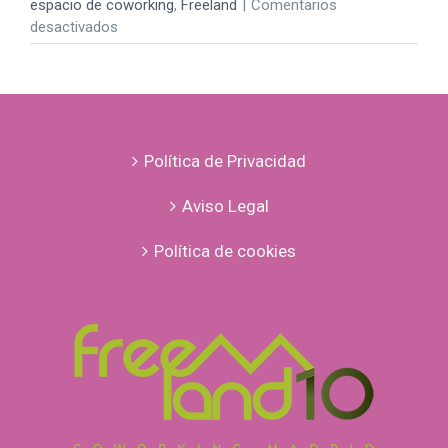
espacio de coworking
,
Freeland
|
Comentarios
en
desactivados
Diferencias
entre
Espacios
de
Coworking
y
Política de Privacidad
Centros
de
Aviso Legal
Negocio.
Política de cookies