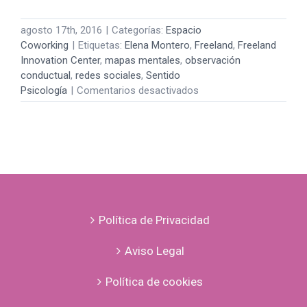
agosto 17th, 2016
|
Categorías:
Espacio
Coworking
|
Etiquetas:
Elena Montero
,
Freeland
,
Freeland
Innovation Center
,
mapas mentales
,
observación
conductual
,
redes sociales
,
Sentido
en
Psicología
|
Comentarios desactivados
redes
sociales
y
mapas
mentales
Política de Privacidad
Aviso Legal
Política de cookies