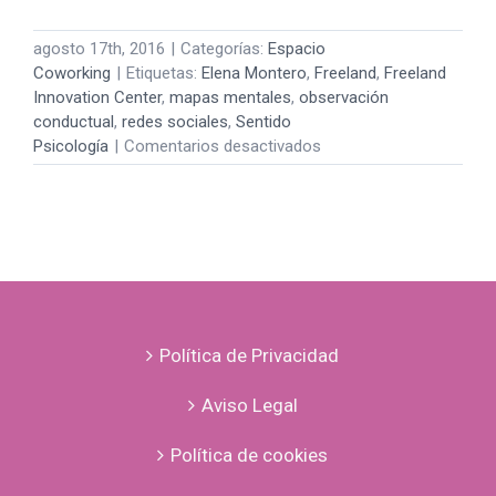
agosto 17th, 2016
|
Categorías:
Espacio
Coworking
|
Etiquetas:
Elena Montero
,
Freeland
,
Freeland
Innovation Center
,
mapas mentales
,
observación
conductual
,
redes sociales
,
Sentido
en
Psicología
|
Comentarios desactivados
redes
sociales
y
mapas
mentales
Política de Privacidad
Aviso Legal
Política de cookies