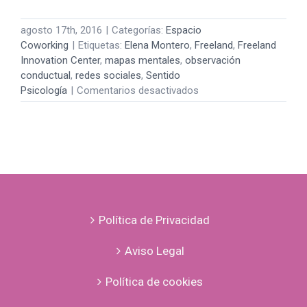
agosto 17th, 2016
|
Categorías:
Espacio
Coworking
|
Etiquetas:
Elena Montero
,
Freeland
,
Freeland
Innovation Center
,
mapas mentales
,
observación
conductual
,
redes sociales
,
Sentido
en
Psicología
|
Comentarios desactivados
redes
sociales
y
mapas
mentales
Política de Privacidad
Aviso Legal
Política de cookies