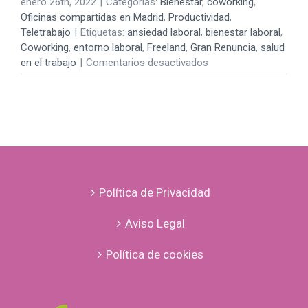
enero 26th, 2022
|
Categorías:
Bienestar
,
coworking
,
Oficinas compartidas en Madrid
,
Productividad
,
Teletrabajo
|
Etiquetas:
ansiedad laboral
,
bienestar laboral
,
Coworking
,
entorno laboral
,
Freeland
,
Gran Renuncia
,
salud
en
en el trabajo
|
Comentarios desactivados
Cambia
de
hábitos
y
mejora
tu
trabajo
Política de Privacidad
Aviso Legal
Política de cookies