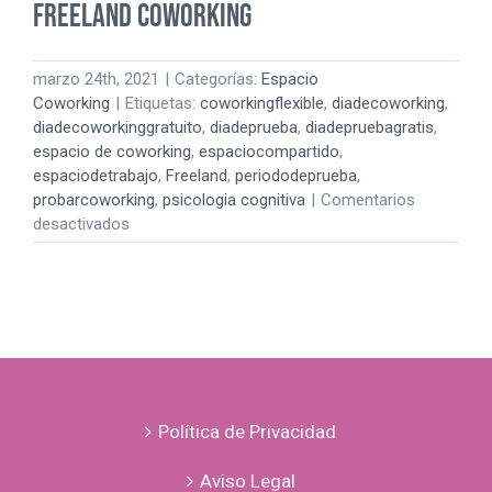
FREELAND COWORKING
marzo 24th, 2021
|
Categorías:
Espacio
Coworking
|
Etiquetas:
coworkingflexible
,
diadecoworking
,
diadecoworkinggratuito
,
diadeprueba
,
diadepruebagratis
,
espacio de coworking
,
espaciocompartido
,
espaciodetrabajo
,
Freeland
,
periododeprueba
,
probarcoworking
,
psicologia cognitiva
|
Comentarios
en
desactivados
VEN
A
PASAR
UN
DÍA
DE
PRUEBA
EN
Política de Privacidad
FREELAND
COWORKING
Aviso Legal