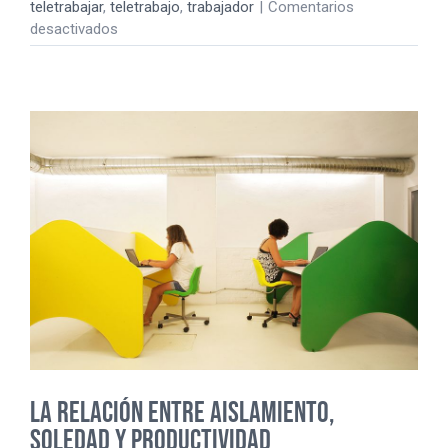
teletrabajar
,
teletrabajo
,
trabajador
|
Comentarios
en
desactivados
JORNADA
DE
8H:
UNA
PATADA
AL
TELETRABAJO
LA RELACIÓN ENTRE AISLAMIENTO,
SOLEDAD Y PRODUCTIVIDAD