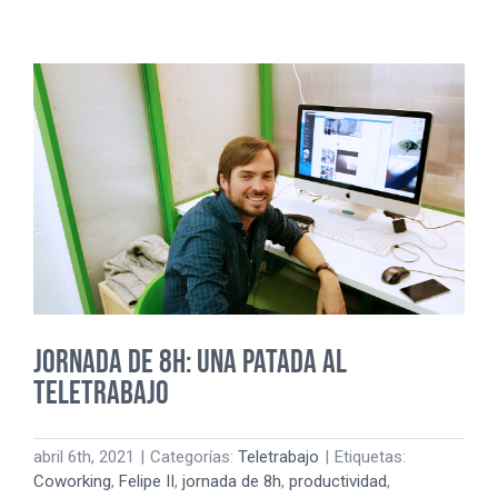
DE
COWORKING
Y
TRABAJAR
DESDE
CASA,
LA
NUEVA
VERSIÓN
DE
TRABAJO
HÍBRIDO.
JORNADA DE 8H: UNA PATADA AL
TELETRABAJO
abril 6th, 2021
|
Categorías:
Teletrabajo
|
Etiquetas:
Coworking
,
Felipe II
,
jornada de 8h
,
productividad
,