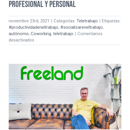
profesional y personal
noviembre 23rd, 2021
|
Categorías:
Teletrabajo
|
Etiquetas:
#productividadeneltrabajo
,
#socializareneltrabajo
,
autónomo
,
Coworking
,
teletrabajo
|
Comentarios
en
desactivados
Recuperar
el
hogar,
nuevo
objetivo
profesional
y
personal