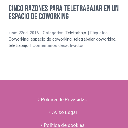
Cinco razones para teletrabajar en un
espacio de coworking
junio 22nd, 2016
|
Categorías:
Teletrabajo
|
Etiquetas:
Coworking
,
espacio de coworking
,
teletrabajar coworking
,
en
teletrabajo
|
Comentarios desactivados
Cinco
razones
para
teletrabajar
en
un
espacio
de
Política de Privacidad
coworking
Aviso Legal
Política de cookies