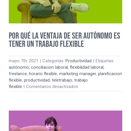
a
nadie.
Por qué la ventaja de ser autónomo es
tener un trabajo flexible
mayo 7th, 2021
|
Categorías:
Productividad
|
Etiquetas:
autónomo
,
conciliacion laboral
,
flexibilidad laboral
,
freelance
,
horario flexible
,
marketing manager
,
planificacion
flexible
,
productividad
,
teletrabajo
,
trabajo
en
flexible
|
Comentarios desactivados
Por
qué
la
ventaja
de
ser