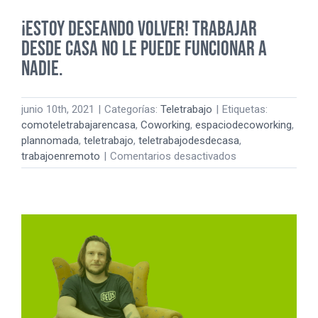
¡Estoy deseando volver! Trabajar
desde casa no le puede funcionar a
nadie.
junio 10th, 2021
|
Categorías:
Teletrabajo
|
Etiquetas:
comoteletrabajarencasa
,
Coworking
,
espaciodecoworking
,
plannomada
,
teletrabajo
,
teletrabajodesdecasa
,
en
trabajoenremoto
|
Comentarios desactivados
¡Estoy
deseando
volver!
Trabajar
desde
casa
no
le
puede
funcionar