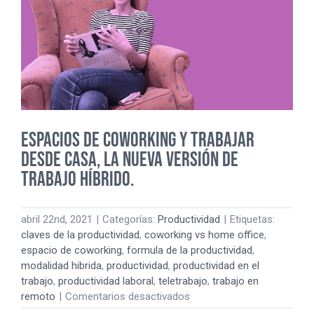
autónomo
es
tener
un
trabajo
flexible
ESPACIOS DE COWORKING Y TRABAJAR
DESDE CASA, LA NUEVA VERSIÓN DE
TRABAJO HÍBRIDO.
abril 22nd, 2021
|
Categorías:
Productividad
|
Etiquetas:
claves de la productividad
,
coworking vs home office
,
espacio de coworking
,
formula de la productividad
,
modalidad hibrida
,
productividad
,
productividad en el
trabajo
,
productividad laboral
,
teletrabajo
,
trabajo en
en
remoto
|
Comentarios desactivados
ESPACIOS