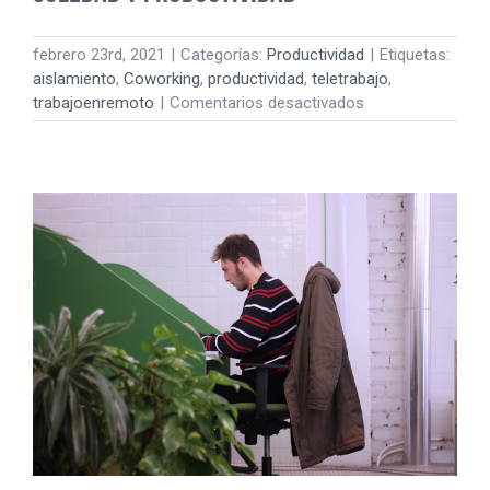
febrero 23rd, 2021
|
Categorías:
Productividad
|
Etiquetas:
aislamiento
,
Coworking
,
productividad
,
teletrabajo
,
en
trabajoenremoto
|
Comentarios desactivados
LA
RELACIÓN
ENTRE
AISLAMIENTO,
SOLEDAD
Y
PRODUCTIVIDAD