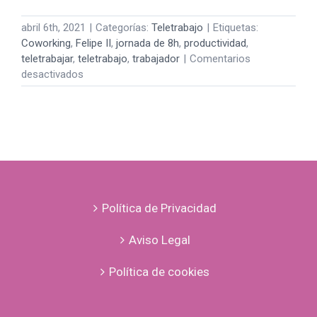
abril 6th, 2021
|
Categorías:
Teletrabajo
|
Etiquetas:
Coworking
,
Felipe II
,
jornada de 8h
,
productividad
,
teletrabajar
,
teletrabajo
,
trabajador
|
Comentarios
en
desactivados
JORNADA
DE
8H:
UNA
PATADA
AL
TELETRABAJO
Política de Privacidad
Aviso Legal
Política de cookies