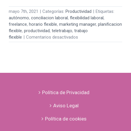
mayo 7th, 2021
|
Categorías:
Productividad
|
Etiquetas:
autónomo
,
conciliacion laboral
,
flexibilidad laboral
,
freelance
,
horario flexible
,
marketing manager
,
planificacion
flexible
,
productividad
,
teletrabajo
,
trabajo
en
flexible
|
Comentarios desactivados
Por
qué
la
ventaja
de
ser
autónomo
es
Política de Privacidad
tener
un
Aviso Legal
trabajo
flexible
Política de cookies