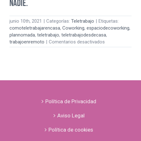
nadie.
junio 10th, 2021
|
Categorías:
Teletrabajo
|
Etiquetas:
comoteletrabajarencasa
,
Coworking
,
espaciodecoworking
,
plannomada
,
teletrabajo
,
teletrabajodesdecasa
,
en
trabajoenremoto
|
Comentarios desactivados
¡Estoy
deseando
volver!
Trabajar
desde
casa
no
le
Política de Privacidad
puede
funcionar
Aviso Legal
a
nadie.
Política de cookies