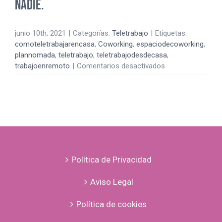
nadie.
junio 10th, 2021
|
Categorías:
Teletrabajo
|
Etiquetas:
comoteletrabajarencasa
,
Coworking
,
espaciodecoworking
,
plannomada
,
teletrabajo
,
teletrabajodesdecasa
,
en
trabajoenremoto
|
Comentarios desactivados
¡Estoy
deseando
volver!
Trabajar
desde
casa
no
le
Política de Privacidad
puede
funcionar
Aviso Legal
a
nadie.
Política de cookies