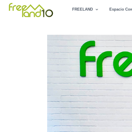
Saltar
FREELAND
Espacio Co
al
contenido