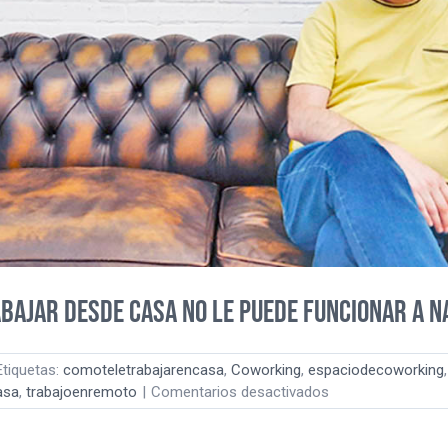
bajar desde casa no le puede funcionar a na
Etiquetas:
comoteletrabajarencasa
,
Coworking
,
espaciodecoworking
,
en
asa
,
trabajoenremoto
|
Comentarios desactivados
¡Estoy
deseando