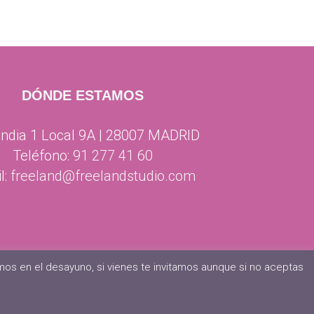
DÓNDE ESTAMOS
ndia 1 Local 9A | 28007 MADRID
Teléfono:
91 277 41 60
l:
freeland@freelandstudio.com
os en el desayuno, si vienes te invitamos aunque si no aceptas