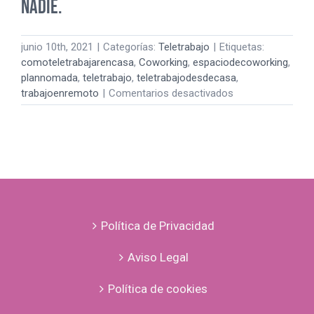
nadie.
junio 10th, 2021
|
Categorías:
Teletrabajo
|
Etiquetas:
comoteletrabajarencasa
,
Coworking
,
espaciodecoworking
,
plannomada
,
teletrabajo
,
teletrabajodesdecasa
,
en
trabajoenremoto
|
Comentarios desactivados
¡Estoy
deseando
volver!
Trabajar
desde
casa
no
le
Política de Privacidad
puede
funcionar
Aviso Legal
a
nadie.
Política de cookies