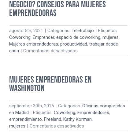
negocio? Consejos para Mujeres
Emprendedoras
agosto 5th, 2021
|
Categorías:
Teletrabajo
|
Etiquetas:
Coworking
,
Emprender
,
espacio de coworking
,
mujeres
,
Mujeres emprendedoras
,
productividad
,
trabajar desde
en
casa
|
Comentarios desactivados
¿No
sabes
por
Mujeres emprendedoras en
dónde
empezar
Washington
tu
negocio?
Consejos
septiembre 30th, 2015
|
Categorías:
Oficinas compartidas
para
en Madrid
|
Etiquetas:
Coworking
,
Emprendedores
,
Mujeres
emprendimiento
,
Freeland
,
Kathy Korman
,
Emprendedoras
en
mujeres
|
Comentarios desactivados
Mujeres