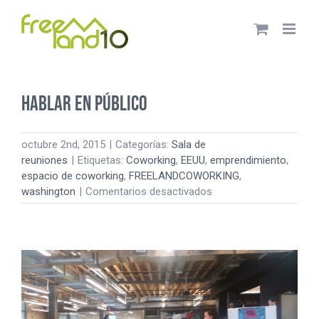
Saltar
al
contenido
Hablar en público
octubre 2nd, 2015
|
Categorías:
Sala de
reuniones
|
Etiquetas:
Coworking
,
EEUU
,
emprendimiento
,
espacio de coworking
,
FREELANDCOWORKING
,
en
washington
|
Comentarios desactivados
Hablar
en
público