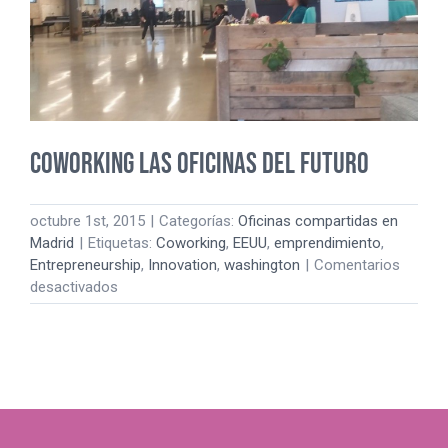
Coworking las oficinas del futuro
octubre 1st, 2015
|
Categorías:
Oficinas compartidas en
Madrid
|
Etiquetas:
Coworking
,
EEUU
,
emprendimiento
,
Entrepreneurship
,
Innovation
,
washington
|
Comentarios
en
desactivados
Coworking
las
oficinas
del
futuro