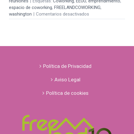
reuniones
|
Etiquetas:
Coworking
,
EEUU
,
emprendimiento
,
espacio de coworking
,
FREELANDCOWORKING
,
en
washington
|
Comentarios desactivados
Hablar
en
público
Política de Privacidad
Aviso Legal
Política de cookies