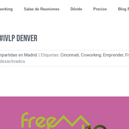
working
Salas de Reuniones
Dónde
Precios
Blog 
 #IVLP Denver
mpartidas en Madrid
|
Etiquetas:
Cincinnati
,
Coworking
,
Emprender
,
F
en
desactivados
Freeland
Coworking:
Dia
11
#IVLP
Denver