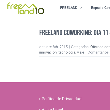
Saltar
FREELAND
Espacio Co
al
contenido
Freeland Coworking: Dia 11
octubre 8th, 2015
|
Categorías:
Oficinas co
innovación
,
tecnología
,
viaje
|
Comentarios 
Política de Privacidad
Aviso Legal