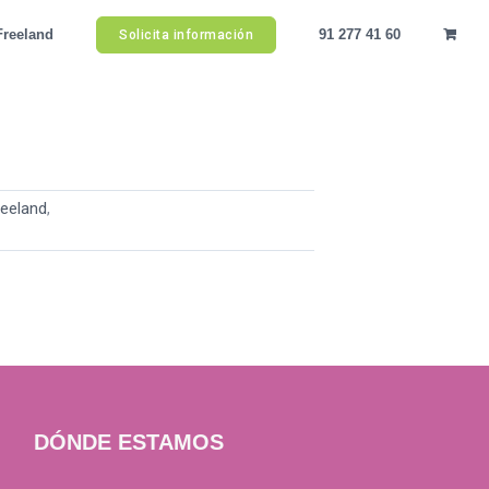
Freeland
91 277 41 60
Solicita información
reeland
,
DÓNDE ESTAMOS