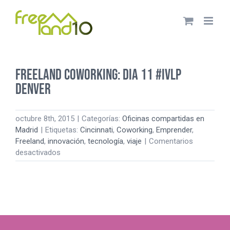
Saltar
al
contenido
Freeland Coworking: Dia 11 #IVLP
Denver
octubre 8th, 2015
|
Categorías:
Oficinas compartidas en
Madrid
|
Etiquetas:
Cincinnati
,
Coworking
,
Emprender
,
Freeland
,
innovación
,
tecnología
,
viaje
|
Comentarios
en
desactivados
Freeland
Coworking:
Dia
11
#IVLP
Denver