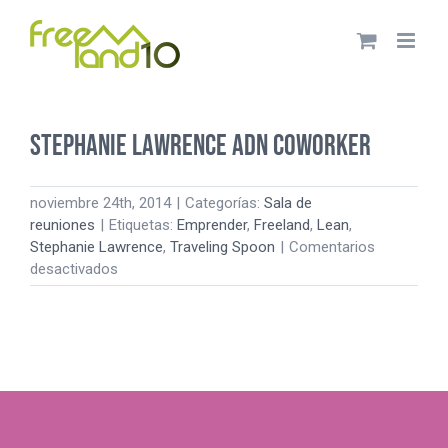
Saltar
al
contenido
Stephanie Lawrence ADN coworker
noviembre 24th, 2014
|
Categorías:
Sala de
reuniones
|
Etiquetas:
Emprender
,
Freeland
,
Lean
,
Stephanie Lawrence
,
Traveling Spoon
|
Comentarios
en
desactivados
Stephanie
Lawrence
ADN
coworker