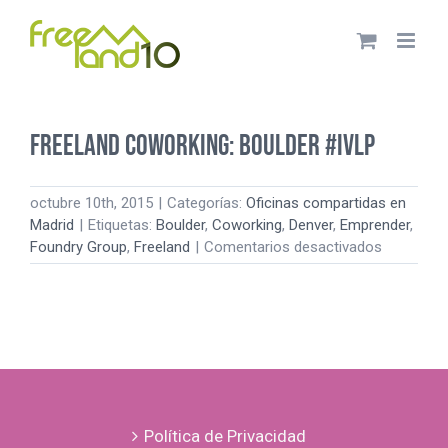
Saltar
al
contenido
Freeland Coworking: Boulder #IVLP
octubre 10th, 2015
|
Categorías:
Oficinas compartidas en
Madrid
|
Etiquetas:
Boulder
,
Coworking
,
Denver
,
Emprender
,
en
Foundry Group
,
Freeland
|
Comentarios desactivados
Freeland
Coworking
Boulder
#IVLP
Política de Privacidad