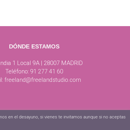
DÓNDE ESTAMOS
ndia 1 Local 9A | 28007 MADRID
Teléfono:
91 277 41 60
l:
freeland@freelandstudio.com
os en el desayuno, si vienes te invitamos aunque si no aceptas