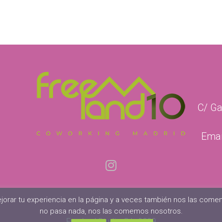
C/ Ga
Emai
jorar tu experiencia en la página y a veces también nos las comem
no pasa nada, nos las comemos nosotros.
Freeland Studio, S.L. 2009