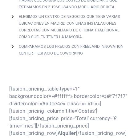
HABRÍA QUE SUMAR LOS COSTES DE MOBILIARIO QUE
ESTIMAMOS EN 2.196€ USANDO MOBILIARIO DE IKEA
ELEGIMOS UN CENTRO DE NEGOCIOS QUE TIENE VARIAS
UBICACIONES EN MADRID CON UNAS INSTALACIONES
CORRECTAS CON MOBILIARIO DE OFICINA TRADICIONAL
COMO SUELEN TENER LA MAYORÍA.
COMPARAMOS LOS PRECIOS CON FREELAND INNOVATION
CENTER – ESPACIO DE COWORKING
[fusion_pricing_table type=»1″
backgroundcolor=»#ffffff» bordercolor=»#f7f7f7″
dividercolor=»#a0ce4e» class=»» id=»»]
[fusion_pricing_column title=’Costes’]
[fusion_pricing_price price=’Total’ currency=’€’
time=’mes’][/fusion_pricing_price]
[fusion_pricing_row]
Alquiler
[/fusion_pricing_row]