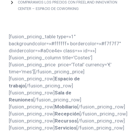
COMPARAMOS LOS PRECIOS CON FREELAND INNOVATION
CENTER – ESPACIO DE COWORKING
[fusion_pricing_table type=»1″
backgroundcolor=»#ffffff» bordercolor=»#f7f7f7″
dividercolor=»#a0ce4e» class=»» id=»»]
[fusion_pricing_column title=’Costes’]
[fusion_pricing_price price=’Total’ currency=’€’
time=’mes’][/fusion_pricing_price]
[fusion_pricing_row]
Espacio de
trabajo
[/fusion_pricing_row]
[fusion_pricing_row]
Sala de
Reuniones
[/fusion_pricing_row]
[fusion_pricing_row]
Mobiliario
[/fusion_pricing_row]
[fusion_pricing_row]
Recepción
[/fusion_pricing_row]
[fusion_pricing_row]
Recursos
[/fusion_pricing_row]
[fusion_pricing_row]
Servicios
[/fusion_pricing_row]