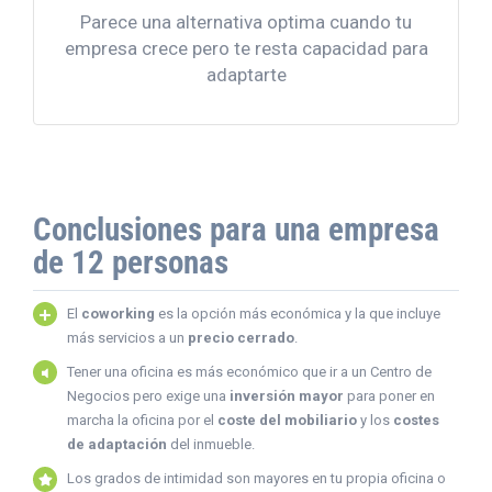
permiten a tu empresa
Parece una alternativa optima cuando tu
adaptarse de manera
empresa crece pero te resta capacidad para
continua
adaptarte
Conclusiones para una empresa
de 12 personas
El
coworking
es la opción más económica y la que incluye
más servicios a un
precio cerrado
.
Tener una oficina es más económico que ir a un Centro de
Negocios pero exige una
inversión mayor
para poner en
marcha la oficina por el
coste del mobiliario
y los
costes
de adaptación
del inmueble.
Los grados de intimidad son mayores en tu propia oficina o