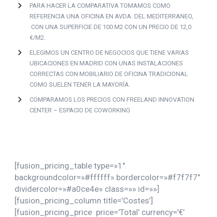
PARA HACER LA COMPARATIVA TOMAMOS COMO
REFERENCIA UNA OFICINA EN AVDA. DEL MEDITERRANEO,
CON UNA SUPERFICIE DE 100 M2 CON UN PRECIO DE 12,0
€/M2.
ELEGIMOS UN CENTRO DE NEGOCIOS QUE TIENE VARIAS
UBICACIONES EN MADRID CON UNAS INSTALACIONES
CORRECTAS CON MOBILIARIO DE OFICINA TRADICIONAL
COMO SUELEN TENER LA MAYORÍA.
COMPARAMOS LOS PRECIOS CON FREELAND INNOVATION
CENTER – ESPACIO DE COWORKING
[fusion_pricing_table type=»1″
backgroundcolor=»#ffffff» bordercolor=»#f7f7f7″
dividercolor=»#a0ce4e» class=»» id=»»]
[fusion_pricing_column title=’Costes’]
[fusion_pricing_price price=’Total’ currency=’€’